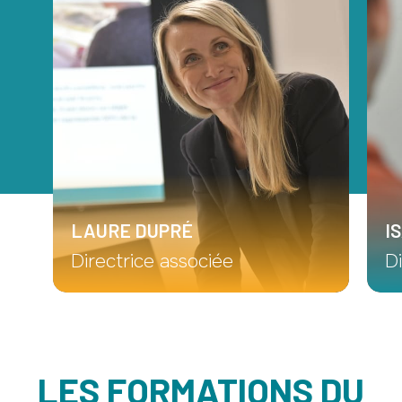
LAURE DUPRÉ
I
Directrice associée
D
LES FORMATIONS DU