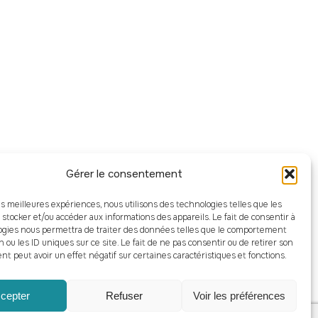
Gérer le consentement
CAMPUS
FINANCEMENTS
les meilleures expériences, nous utilisons des technologies telles que les
 stocker et/ou accéder aux informations des appareils. Le fait de consentir à
Clermont-Ferrand
Types de
ogies nous permettra de traiter des données telles que le comportement
Numérique
financements
n ou les ID uniques sur ce site. Le fait de ne pas consentir ou de retirer son
 peut avoir un effet négatif sur certaines caractéristiques et fonctions.
cepter
Refuser
Voir les préférences