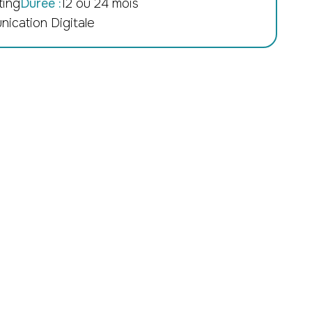
ting
Durée :
12 ou 24 mois
ication Digitale