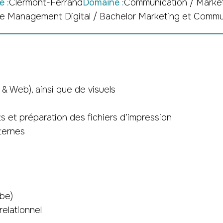
e :
Clermont-Ferrand
Domaine :
Communication / Marke
e Management Digital / Bachelor Marketing et Commun
& Web), ainsi que de visuels
s et préparation des fichiers d’impression
xternes
obe)
relationnel