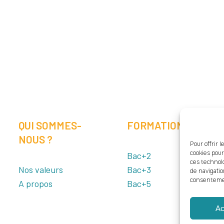
QUI SOMMES-
FORMATIONS
NOUS ?
Pour offrir 
cookies pour
Bac+2
ces technol
Nos valeurs
Bac+3
de navigatio
consentement
A propos
Bac+5
Ac